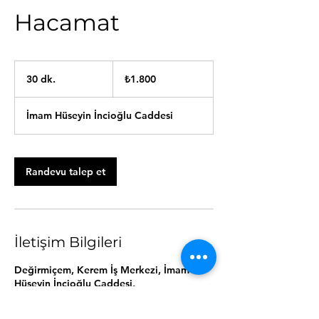
Hacamat
₺1.800
Türk
30 dk.
3
₺1.800
lirası
0
d
İmam Hüseyin İncioğlu Caddesi
k
.
Randevu talep et
İletişim Bilgileri
Değirmiçem, Kerem İş Merkezi, İmam
Hüseyin İncioğlu Caddesi,
Şehitkamil/Gaziantep, Türkiye
05443248794